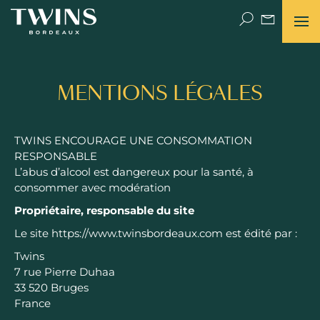
MENTIONS LÉGALES
POURQUOI PAS TWINS ?
UNE HISTOIRE DE FAMILLE
TWINS ENCOURAGE UNE CONSOMMATION
RESPONSABLE
THE PLACE (DE BORDEAUX) TO BE
L’abus d’alcool est dangereux pour la santé, à
consommer avec modération
NEWS
Propriétaire, responsable du site
VIDÉOS
Le site https://www.twinsbordeaux.com est édité par :
Twins
LET’S TALK
7 rue Pierre Duhaa
33 520 Bruges
FACE TO FACE
France