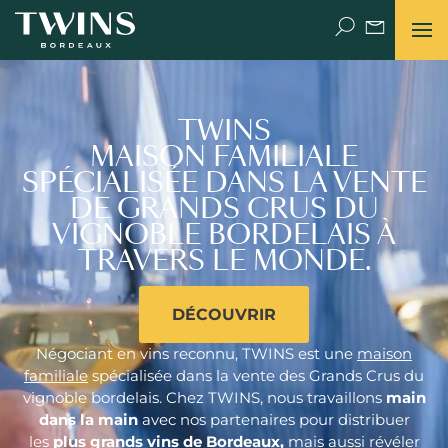
TWINS
POURQUOI PAS TWINS ?
MAISON FAMILIALE
SPÉCIALISÉE DANS LA VENTE
UNE HISTOIRE DE FAMILLE
DE GRANDS CRUS DU
VIGNOBLE BORDELAIS À
THE PLACE (DE BORDEAUX) TO BE
TRAVERS LE MONDE.
NEWS
DÉCOUVRIR
VIDÉOS
Négociant en vins reconnu, TWINS est une
maison
LET’S TALK
familiale
spécialisée dans la vente des Grands Crus du
vignoble bordelais. Chez TWINS, nous travaillons
main
dans la main
avec nos partenaires pour distribuer
FACE TO FACE
les
plus grands vins de
Bordeaux
,
mais aussi révéler