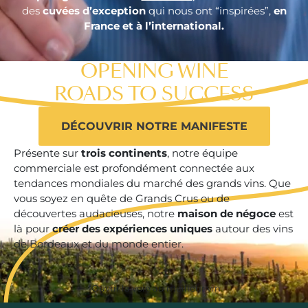
des
cuvées d’exception
qui nous ont “inspirées”,
en
TWINSETTER
France et à l’international.
CONTACTEZ-NOUS
OPENING WINE
FR
EN
ROADS TO SUCCESS
DÉCOUVRIR NOTRE MANIFESTE
Présente sur
trois continents
, notre équipe
commerciale est profondément connectée aux
tendances mondiales du marché des grands vins. Que
vous soyez en quête de Grands Crus ou de
découvertes audacieuses, notre
maison de négoce
est
là pour
créer des expériences uniques
autour des vins
de Bordeaux et du monde entier.
*Ouvrir la voie au meilleur vin