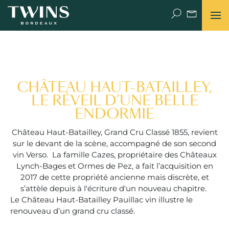
POURQUOI PAS TWINS ?
CHÂTEAU HAUT-BATAILLEY,
UNE HISTOIRE DE FAMILLE
LE RÉVEIL D’UNE BELLE
ENDORMIE
THE PLACE (DE BORDEAUX) TO BE
Château Haut-Batailley, Grand Cru Classé 1855, revient
NEWS
sur le devant de la scène, accompagné de son second
vin Verso. La famille Cazes, propriétaire des Châteaux
Lynch-Bages et Ormes de Pez, a fait l’acquisition en
VIDÉOS
2017 de cette propriété ancienne mais discrète, et
s’attèle depuis à l'écriture d'un nouveau chapitre.
LET’S TALK
Le Château Haut-Batailley Pauillac vin illustre le
renouveau d’un grand cru classé.
FACE TO FACE