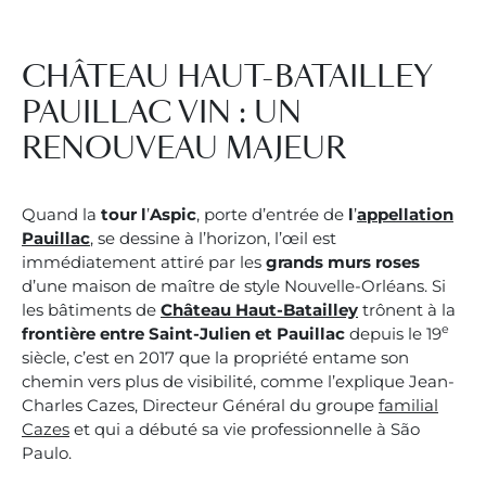
TWINSETTER
CONTACTEZ-NOUS
CHÂTEAU HAUT-BATAILLEY
PAUILLAC VIN : UN
FR
EN
RENOUVEAU MAJEUR
Quand la
tour l
’
Aspic
, porte d’entrée de
l
’
appellation
Pauillac
, se dessine à l’horizon, l’œil est
immédiatement attiré par les
grands murs roses
d’une maison de maître de style Nouvelle-Orléans. Si
les bâtiments de
Château Haut-Batailley
trônent à la
e
frontière entre Saint-Julien et Pauillac
depuis le 19
siècle, c’est en 2017 que la propriété entame son
chemin vers plus de visibilité, comme l’explique Jean-
Charles Cazes, Directeur Général du groupe
familial
Cazes
et qui a débuté sa vie professionnelle à São
Paulo.