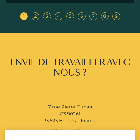
1
2
3
4
5
6
7
8
9
ENVIE DE TRAVAILLER AVEC
NOUS ?
7 rue Pierre Duhaa
CS 90261
33 525 Bruges – France
twins@twinsbordeaux.com