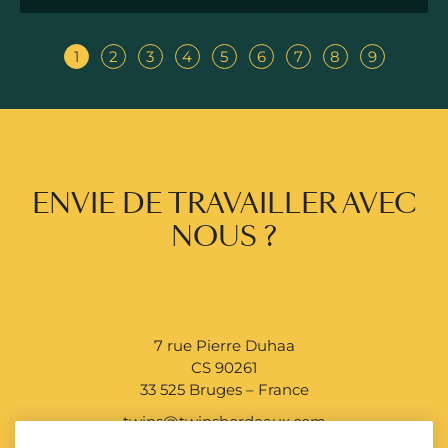
1
2
3
4
5
6
7
8
9
ENVIE DE TRAVAILLER AVEC
NOUS ?
7 rue Pierre Duhaa
CS 90261
33 525 Bruges – France
twins@twinsbordeaux.com