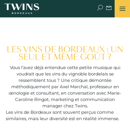
POURQUOI PAS TWINS ?
LES VINS DE BORDEAUX : UN
UNE HISTOIRE DE FAMILLE
SEUL ET MÊME GOÛT ?
THE PLACE (DE BORDEAUX) TO BE
Vous l’avez déjà entendue cette petite musique qui
voudrait que les vins du vignoble bordelais se
ressemblent tous ? Une critique démontée
NEWS
méthodiquement par Axel Marchal, professeur en
œnologie et consultant, en conversation avec Marie-
VIDÉOS
Caroline Ringot, marketing et communication
manager chez Twins.
LET’S TALK
Les vins de Bordeaux sont souvent perçus comme
similaires, mais leur diversité est en réalité immense.
FACE TO FACE