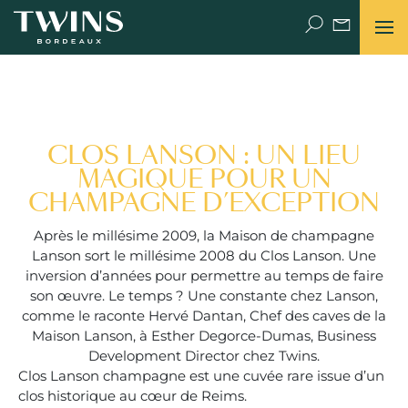
POURQUOI PAS TWINS ?
CLOS LANSON : UN LIEU
UNE HISTOIRE DE FAMILLE
MAGIQUE POUR UN
CHAMPAGNE D’EXCEPTION
THE PLACE (DE BORDEAUX) TO BE
Après le millésime 2009, la Maison de champagne
NEWS
Lanson sort le millésime 2008 du Clos Lanson. Une
inversion d’années pour permettre au temps de faire
son œuvre. Le temps ? Une constante chez Lanson,
VIDÉOS
comme le raconte Hervé Dantan, Chef des caves de la
Maison Lanson, à Esther Degorce-Dumas, Business
LET’S TALK
Development Director chez Twins.
Clos Lanson champagne est une cuvée rare issue d’un
FACE TO FACE
clos historique au cœur de Reims.