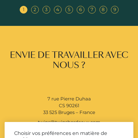
1
2
3
4
5
6
7
8
9
ENVIE DE TRAVAILLER AVEC
NOUS ?
7 rue Pierre Duhaa
CS 90261
33 525 Bruges – France
twins@twinsbordeaux.com
+33 (0)5 56 39 51 51
Choisir vos préférences en matière de